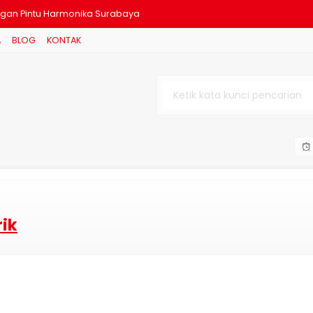
gan Pintu Harmonika Surabaya
A
BLOG
KONTAK
mpang
ndowoso
aksaan
asan Kenapa Kita Perlu Memasan
Rolling Door Yang Cocok Untuk
ium Harga Mulai Rp 500.000
ik