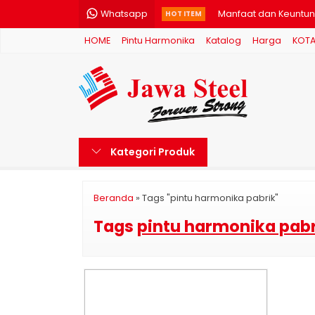
Whatsapp
Manfaat dan Keuntun
HOT ITEM
HOME
Pintu Harmonika
Katalog
Harga
KOT
Pintu Harmonika Sa
Pintu Harmonika Bo
Jual Rolling Door Kr
Jangan Salah, Ini Al
Kategori Produk
Jual Rolling Door
Pemilihan Tipe Pintu 
Beranda
»
Tags "pintu harmonika pabrik"
Rolling Grille Alumin
Tags
pintu harmonika pabr