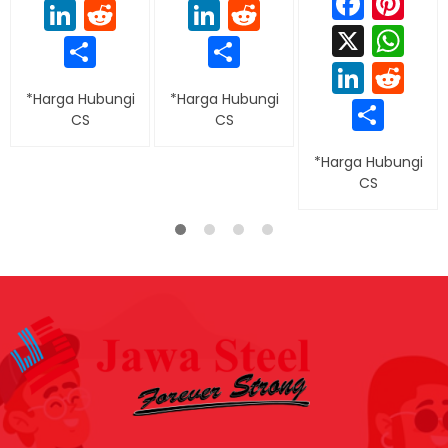
Face
Pi
LinkedIn
Reddit
LinkedIn
Reddit
X
Wh
Share
Share
Linke
Re
*Harga Hubungi
*Harga Hubungi
Sha
CS
CS
*Harga Hubungi
CS