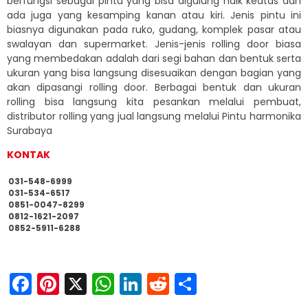
berfungsi sebagai pintu yang bisa digulung naik keatas dan
ada juga yang kesamping kanan atau kiri. Jenis pintu ini
biasnya digunakan pada ruko, gudang, komplek pasar atau
swalayan dan supermarket. Jenis-jenis rolling door biasa
yang membedakan adalah dari segi bahan dan bentuk serta
ukuran yang bisa langsung disesuaikan dengan bagian yang
akan dipasangi rolling door. Berbagai bentuk dan ukuran
rolling bisa langsung kita pesankan melalui pembuat,
distributor rolling yang jual langsung melalui Pintu harmonika
Surabaya
KONTAK
031-548-6999
031-534-6517
0851-0047-8299
0812-1621-2097
0852-5911-6288
Facebook
Pinterest
X
WhatsApp
LinkedIn
Reddit
Share