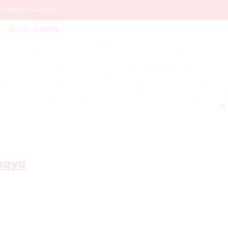
 Surabaya Terbaik
A
BLOG
KONTAK
njuk
jarmasin
gasem
tubondo
atap Rumah Driyorejo
osari
rill di alma regency mojokerto
abaya