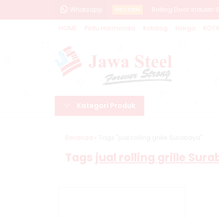
Whatsapp
Rolling Door Industri
HOT ITEM
HOME
Pintu Harmonika
Katalog
Harga
KOT
Pintu Harmonika Nga
Pintu Harmonika Ban
Jual Rolling Door N
Jual Rolling Door Si
Kategori Produk
Pemasangan rangka 
Jual Rolling Door Moj
Beranda
»
Tags "jual rolling grille Surabaya"
pemasangan Rolling g
Tags
jual rolling grille Sur