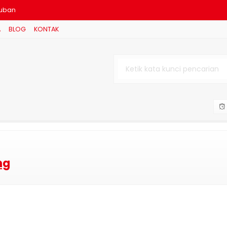
ruban
A
BLOG
KONTAK
malis Surabaya
igoro
jonegoro
ndowoso
asangan di Citraland
okerto
er meter 2026
ng