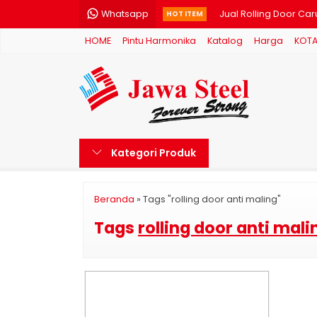
Whatsapp
Jual Rolling Door Ca
HOT ITEM
HOME
Pintu Harmonika
Katalog
Harga
KOT
Pintu Harmonika Mini
Pintu Harmonika Kan
Jual Rolling Door Bo
Pintu Harmonika Bo
Kategori Produk
Pintu Harmonika Pem
Jual Rolling Door Moj
Beranda
»
Tags "rolling door anti maling"
harga rolling door p
Tags
rolling door anti mali